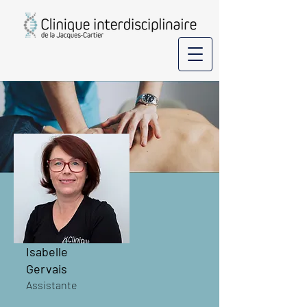
Isabelle
Gervais
Assistante