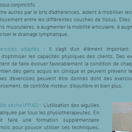
ssus conjonctifs.
re autres par le bris d’adhérences, aident à mobiliser le
 glissement entre les différentes couches de tissus. Elle
ns musculaires, à augmenter la mobilité articulaire, à au
oriser le drainage lymphatique.
ercices adaptés :
Il s’agit d’un élément important
n d’optimiser les capacités physiques des clients. Des e
ent de faire évoluer favorablement la condition de chaque
tien des gains acquis en clinique et peuvent prévenir le
ypes d’exercices peuvent être donnés dont des exercic
rcement, de contrôle moteur, d’équilibre et bien plus.
ille sèche (PPAS) :
L’utilisation des aiguilles
ratiquée par tous les physiothérapeutes. En
oit faire une formation supplémentaire
ois pour pouvoir utiliser ces techniques.