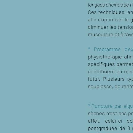
longues chaînes de ti
Ces techniques, ent
afin d’optimiser le
diminuer les tensio
musculaire et à fav
* Programme d’ex
physiothérapie afi
spécifiques permett
contribuent au main
futur. Plusieurs t
souplesse, de renfo
* Puncture par aigu
sèches n’est pas p
effet, celui-ci d
postgraduée de 8 m