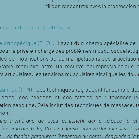
fil des rencontres avec la progression 
es offertes en physiothérapie:
e orthopédique (TMO) :
Il s’agit d’un champ spécialisé de 
 pour la prise en charge des problèmes musculosquelettiqu
es de mobilisations ou de manipulations des articulatio
hérapie manuelle offre un résultat neurophysiologique
rs articulaires, les tensions musculaires ainsi que les dou
ssu mou (TTM) :
Ces techniques regroupent l’ensemble des
scles, des tendons et des fascias pour favoriser le
ation sanguine. Cela inclut des techniques de massage, te
sion.
une membrane de tissu conjonctif qui enveloppe la st
(comme une toile). Ce tissu dense recouvre les muscles, les 
. Les fascias parcourent l’ensemble du corps, des pieds à la t