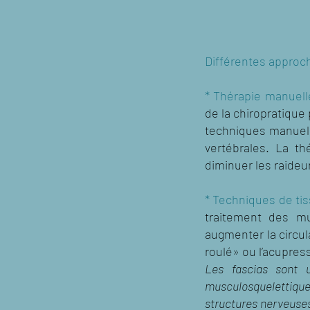
Différentes approch
* Thérapie manuell
de la chiropratique
techniques manuell
vertébrales. La t
diminuer les raideu
* Techniques de ti
traitement des mu
augmenter la circul
roulé» ou l’acupres
Les fascias sont 
musculosquelettique 
structures nerveuses