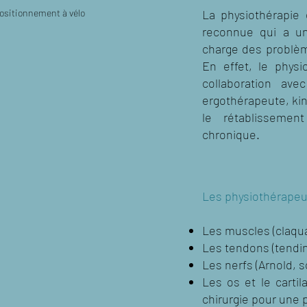
ositionnement à vélo
La physiothérapie
reconnue qui a un
charge des problè
En effet, le physi
collaboration ave
ergothérapeute, kiné
le rétablisseme
chronique.
Les physiothérapeut
Les muscles (claquag
Les tendons (tendini
Les nerfs (Arnold, s
Les os et le carti
chirurgie pour une 