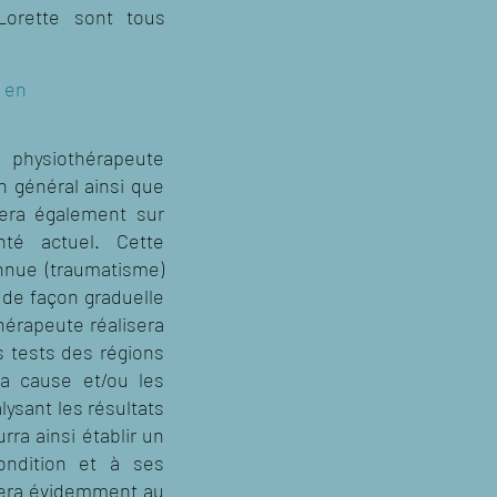
-Lorette sont tous
s en
physiothérapeute
n général ainsi que
nera également sur
té actuel. Cette
nnue (traumatisme)
 de façon graduelle
hérapeute réalisera
s tests des régions
la cause et/ou les
ysant les résultats
rra ainsi établir un
ondition et à ses
luera évidemment au