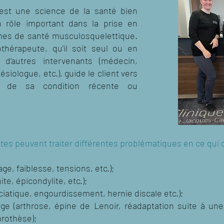
 est une science de la santé bien
 rôle important dans la prise en
mes de santé musculosquelettique.
othérapeute, qu’il soit seul ou en
c d’autres intervenants (médecin,
siologue, etc.), guide le client vers
nt de sa condition récente ou
es peuvent traiter différentes problématiques en ce qui
e, faiblesse, tensions, etc.);
te, épicondylite, etc.);
ciatique, engourdissement, hernie discale etc.);
lage (arthrose, épine de Lenoir, réadaptation suite à un
prothèse);