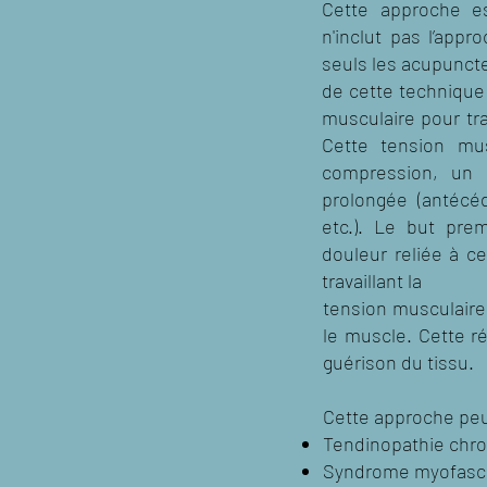
Cette approche est
n'inclut pas l’app
seuls les acupuncte
de cette technique 
musculaire pour tra
Cette tension mu
compression, un 
prolongée (antécé
etc.). Le but prem
douleur reliée à ce
travaillant la
tension musculaire 
le muscle. Cette r
guérison du tissu.
Cette approche peut
Tendinopathie chr
Syndrome myofasci