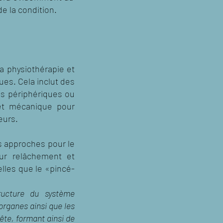
de la condition.
la physiothérapie et
es. Cela inclut des
ns périphériques ou
 et mécanique pour
leurs.
 approches pour le
ur relâchement et
lles que le «pincé-
ructure du système
organes ainsi que les
ête, formant ainsi de