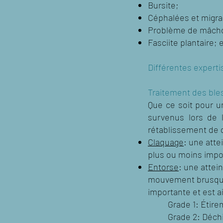
Bursite;
Céphalées et migr
Problème de mâcho
Fasciite plantaire;
e
Différentes experti
Traitement des ble
Que ce soit pour u
survenus lors de l
rétablissement de 
Claquage
: une att
plus ou moins impo
Entorse
: une attei
mouvement brusque
importante et est a
Grade 1: Étir
Grade 2: Déchi